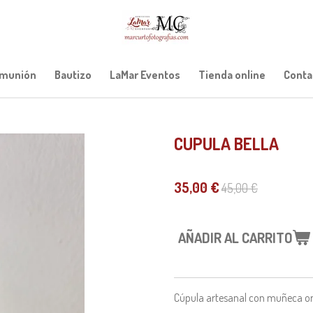
munión
Bautizo
LaMar Eventos
Tienda online
Conta
CUPULA BELLA
35,00 €
45,00 €
AÑADIR AL CARRITO
Cúpula artesanal con muñeca orig