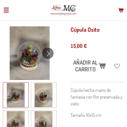
Ir
al
contenido
principal
Cúpula Osito
15,00 €
AÑADIR AL
CARRITO
Cúpula hecha mano de
fantasía con flor preservada y
osito.
Tamaño:10x15 cm